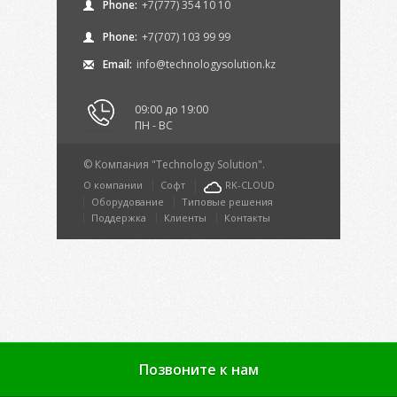
Phone:
+7(777) 354 10 10
Phone:
+7(707) 103 99 99
Email:
info@technologysolution.kz
09:00 до 19:00
ПН - ВС
© Компания "Technology Solution".
О компании
Софт
RK-CLOUD
Оборудование
Типовые решения
Поддержка
Клиенты
Контакты
Позвоните к нам