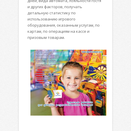
дней, вида автомата, лояльности гостя
и других факторов, получать
детальную статистику по
использованию игрового
оборудования, оказанным услугам, по
картам, по операциям на кассе и
призовым товарам.