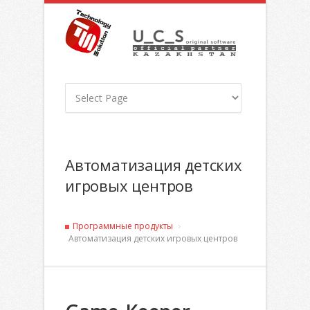
Автоматизация детских
игровых центров
Программные продукты
Автоматизация детских игровых центров