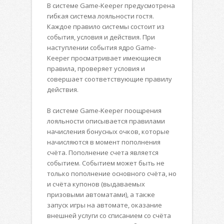
В системе Game-Keeper предусмотрена
гибкая система лояльности гостя.
Каждое правило системы состоит из
события, условия и действия. При
наступлении события ядро Game-
Keeper просматривает имеющиеся
правила, проверяет условия и
совершает соответствующие правилу
действия.
В системе Game-Keeper поощрения
лояльности описывается правилами
начисления бонусных очков, которые
начисляются в момент пополнения
счёта. Пополнение счета является
событием. Событием может быть не
только пополнение основного счёта, но
и счёта купонов (выдаваемых
призовыми автоматами), а также
запуск игры на автомате, оказание
внешней услуги со списанием со счёта