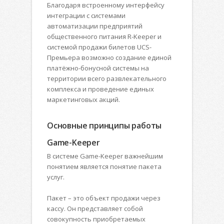
Благодаря встроенному интерфейсу
интеграции с системами
автоматизации предприятий
общественного питания R-Keeper и
системой продажи билетов UCS-
Премьера возможно создание единой
платёжно-бонусной системы на
территории всего развлекательного
комплекса и проведение единых
маркетинговых акций.
Основные принципы работы
Game-Keeper
В системе Game-Keeper важнейшим
понятием является понятие пакета
услуг.
Пакет – это объект продажи через
кассу. Он представляет собой
совокупность приобретаемых