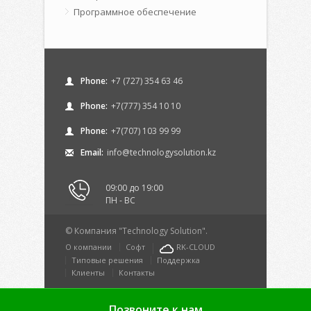
Программное обеспечение
Phone:
+7 (727) 354 63 46
Phone:
+7(777) 354 10 10
Phone:
+7(707) 103 99 99
Email:
info@technologysolution.kz
09:00 до 19:00
ПН - ВС
© Компания "Technology Solution".
О компании
Софт
RK-CLOUD
Типовые решения
Поддержка
Клиенты
Контакты
Позвоните к нам