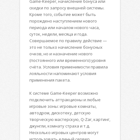
Game-Keeper, начисление бонуса или
скидки по запросу внешней системы.
Кроме того, событие может быть
порождено наступлением нового
периода или началом нового часа,
суток, недели, месяца и года.
Совершаемое по правилу действие —
это не только начисление бонусных
очков, но и назначение нового
(постоянного или временного) уровня
счёта. Условия применимости правила
лояльности напоминают условия
применения пакета.
К системе Game-Keeper возможно
подключить аттракционы и любые
игровые зоны: игровые комнаты,
автодром, дискотеку, детскую
творческую мастерскую, Q-Zar, картинг,
джунгли, комнату страха и т.д.
Несколько игровых центров могут
использовать единый сервер