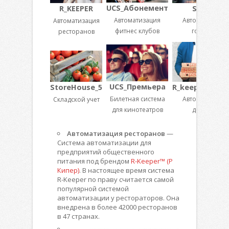
UCS_Абонемент
Shelter
R_KEEPER
Автоматизация
Автоматизация
Автоматизация
фитнес клубов
гостиниц
ресторанов
UCS_Премьера
R_keeper_Deliv
StoreHouse_5
Билетная система
Автоматизация
Складской учет
для кинотеатров
доставки
Автоматизация ресторанов
—
Система автоматизации для
предприятий общественного
питания под брендом
R-Keeper™ (Р
Кипер)
. В настоящее время система
R-Keeper по праву считается самой
популярной системой
автоматизации у рестораторов. Она
внедрена в более 42000 ресторанов
в 47 странах.