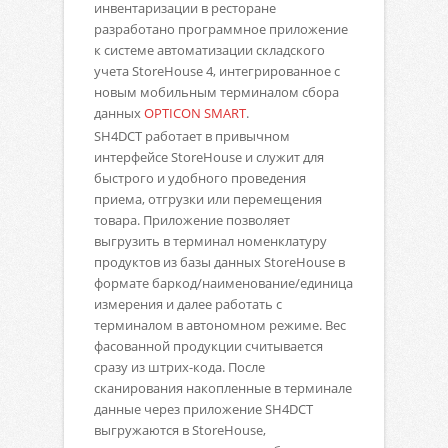
инвентаризации в ресторане
разработано программное приложение
к системе автоматизации складского
учета StoreHouse 4, интегрированное с
новым мобильным терминалом сбора
данных
OPTICON SMART
.
SH4DCT работает в привычном
интерфейсе StoreHouse и служит для
быстрого и удобного проведения
приема, отгрузки или перемещения
товара. Приложение позволяет
выгрузить в терминал номенклатуру
продуктов из базы данных StoreHouse в
формате баркод/наименование/единица
измерения и далее работать с
терминалом в автономном режиме. Вес
фасованной продукции считывается
сразу из штрих-кода. После
сканирования накопленные в терминале
данные через приложение SH4DCT
выгружаются в StoreHouse,