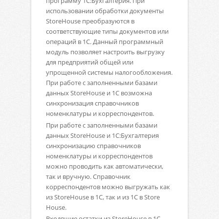
программу 1С:Бухгалтерия. При
использовании обработки документы
StoreHouse преобразуются в
соответствующие типы документов или
операций в 1С. Данный программный
модуль позволяет настроить выгрузку
для предприятий общей или
упрощенной системы налогообложения.
При работе с заполненными базами
данных StoreHouse и 1С возможна
синхронизация справочников
номенклатуры и корреспондентов.
При работе с заполненными базами
данных StoreHouse и 1С:Бухгалтерия
синхронизацию справочников
номенклатуры и корреспондентов
можно проводить как автоматически,
так и вручную. Справочник
корреспондентов можно выгружать как
из StoreHouse в 1С, так и из 1С в Store
House.
Входящие остатки из StoreHouse в 1С