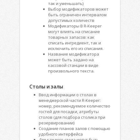
так и уменьшать)
Выбор модификаторов может
быть ограничен интервалом
допустимых количеств
Модификаторы В R-Keeper
могут влиять на списание
товарных запасов: как
списать ингредиент, так и
исключить его из списания.
Название модификатора
может быть задано на
кассовой станции в виде
произвольного текста.
Столы и залы
Ввод информации о столах в
менеджерской части R-Keeper:
номер, рекомендуемое количество
гостей для посадки, атрибуты
столов (для подбора столика при
резервировании)
Создание планов залов с помощью
удобного интерфейса
Для каждого стола могут быть